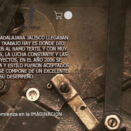
MI TALLA
UADALAJARA JALISCO LLEGABAN
 TRABAJO HAY ES DONDE DIO
S AL RAMO TEXTIL Y CON MUY
S, LA LUCHA CONSTANTE Y LAS
ECTOS, EN EL AÑO 2006 SE
MA Y ESTILO FUERON ACEPTADOS
 SE COMPONE DE UN EXCELENTE
 SU DESEMPEÑO
omienza en la IMAGINACION