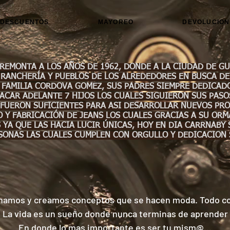
DESCUENTOS
MAYOREO
DEVOLUCION
 REMONTA A LOS AÑOS DE 1962, DONDE A LA CIUDAD DE G
RANCHERÍA Y PUEBLOS DE LOS ALREDEDORES EN BUSCA DE
 FAMILIA CORDOVA GOMEZ, SUS PADRES SIEMPRE DEDICADO
ACAR ADELANTE 7 HIJOS LOS CUALES SIGUIERON SUS PASO
FUERON SUFICIENTES PARA ASI DESARROLLAR NUEVOS PROY
O Y FABRICACIÓN DE JEANS LOS CUALES GRACIAS A SU OR
YA QUE LAS HACIA LUCIR ÚNICAS, HOY EN DIA CARRNABY
SONAS LAS CUALES CUMPLEN CON ORGULLO Y DEDICACION
namos y creamos conceptos que se hacen moda. Todo c
La vida es un sueño donde nunca terminas de aprender
En donde lo mas importante es ser tu mism@...