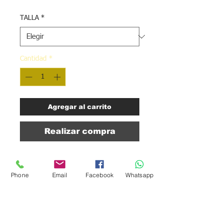
TALLA
*
Cantidad
*
Agregar al carrito
Realizar compra
MOM JEANS
tono claro liso
Phone
Email
Facebook
Whatsapp
pequeño dobles
1 boton
tiro alto