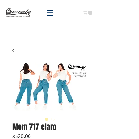
Mom 717 claro
Precio
$520.00